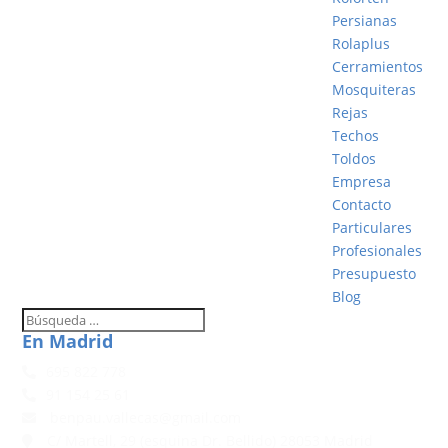
Persianas
Rolaplus
Cerramientos
Mosquiteras
Rejas
Techos
Toldos
Empresa
Contacto
Particulares
Profesionales
Presupuesto
Blog
En Madrid
695 822 778
91 154 25 61
benpau.vallecas@gmail.com
C/ Martell, 29 (esquina Dr. Bellido) 28053 Madrid