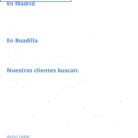
En Madrid
695 822 778
91 154 25 61
benpau.vallecas@gmail.com
C/ Martell, 29 (esquina Dr. Bellido) 28053 Madrid
En Boadilla
608 910 928
benpau.boadilla@gmail.com
C/ Juan Carlos I, 53 28660 Boadilla del Monte
Nuestros clientes buscan:
Ventanas Aluminio y PVC La Moraleja
-
Cerramientos
Madrid
-
Ventanas Alcobendas
-
Especialistas en Ventanas
Aluminio y PVC Boadilla
-
Instalador Ventanas PVC y
Aluminio Las Rozas
-
Cerramientos Boadilla del Monte
-
Empresa de Ventanas Majadahonda
-
Ventanas Aluminio y
PVC Pozuelo
-
Ventanas Aluminio Vallecas
-
Empresas de
Ventanas PVC Retiro Madrid
-
Ventanas Aluminio y PVC
Rivas
Aviso Legal