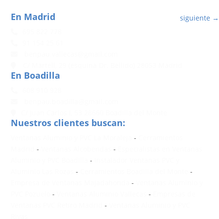
En Madrid
siguiente
→
695 822 778
91 154 25 61
benpau.vallecas@gmail.com
C/ Martell, 29 (esquina Dr. Bellido) 28053 Madrid
En Boadilla
608 910 928
benpau.boadilla@gmail.com
C/ Juan Carlos I, 53 28660 Boadilla del Monte
Nuestros clientes buscan:
Ventanas Aluminio y PVC La Moraleja
-
Cerramientos
Madrid
-
Ventanas Alcobendas
-
Especialistas en Ventanas
Aluminio y PVC Boadilla
-
Instalador Ventanas PVC y
Aluminio Las Rozas
-
Cerramientos Boadilla del Monte
-
Empresa de Ventanas Majadahonda
-
Ventanas Aluminio y
PVC Pozuelo
-
Ventanas Aluminio Vallecas
-
Empresas de
Ventanas PVC Retiro Madrid
-
Ventanas Aluminio y PVC
Rivas