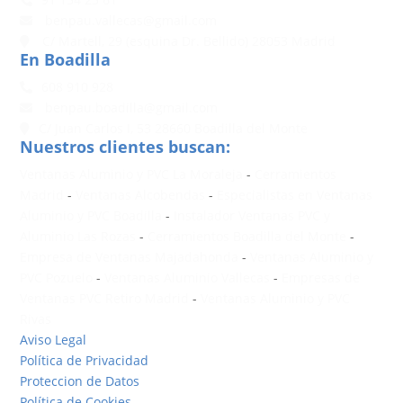
benpau.vallecas@gmail.com
C/ Martell, 29 (esquina Dr. Bellido) 28053 Madrid
En Boadilla
608 910 928
benpau.boadilla@gmail.com
C/ Juan Carlos I, 53 28660 Boadilla del Monte
Nuestros clientes buscan:
Ventanas Aluminio y PVC La Moraleja
-
Cerramientos
Madrid
-
Ventanas Alcobendas
-
Especialistas en Ventanas
Aluminio y PVC Boadilla
-
Instalador Ventanas PVC y
Aluminio Las Rozas
-
Cerramientos Boadilla del Monte
-
Empresa de Ventanas Majadahonda
-
Ventanas Aluminio y
PVC Pozuelo
-
Ventanas Aluminio Vallecas
-
Empresas de
Ventanas PVC Retiro Madrid
-
Ventanas Aluminio y PVC
Rivas
Aviso Legal
Política de Privacidad
Proteccion de Datos
Política de Cookies